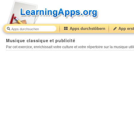
Apps durchstöbern
App erst
Musique classique et publicité
30
(from
10
to
50
) bas
Musique classique et publicité
Par cet exercice, enrichissait votre culture et votre répertoire sur la musique u