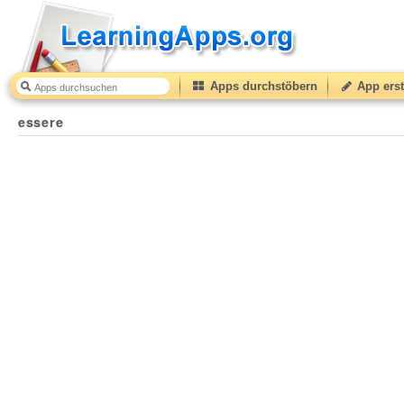
Apps durchstöbern
App erst
essere