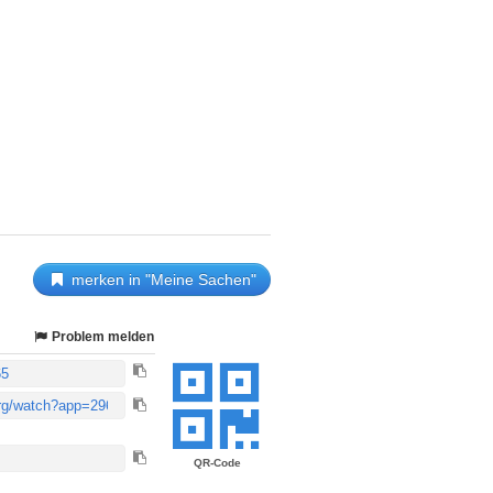
merken in "Meine Sachen"
Problem melden
QR-Code