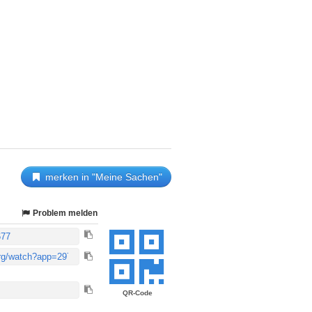
merken in "Meine Sachen"
Problem melden
QR-Code