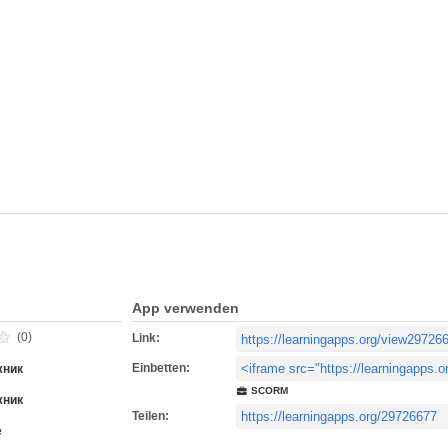
App verwenden
(0)
Link:
Einbetten:
жник
SCORM
жник
Teilen:
e