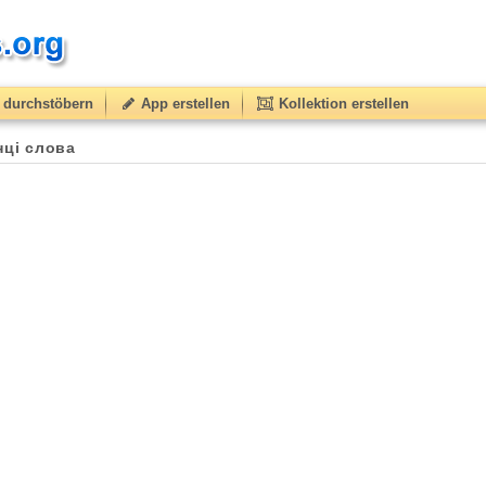
durchstöbern
App erstellen
Kollektion erstellen
нці слова