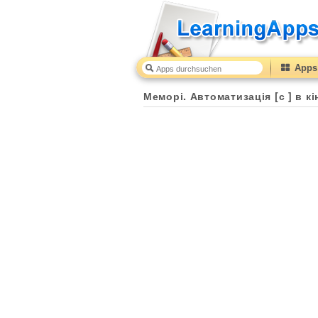
Apps 
Меморі. Автоматизація [с ] в кі