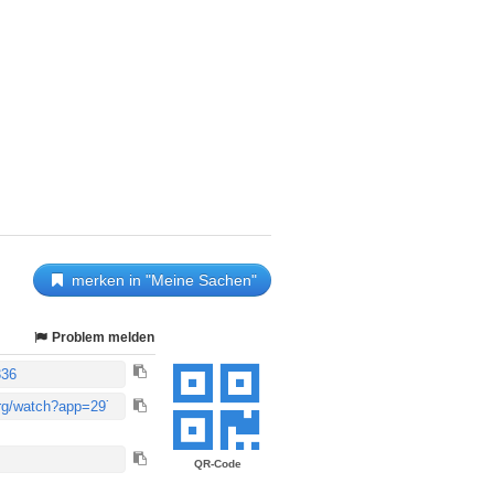
merken in "Meine Sachen"
Problem melden
QR-Code