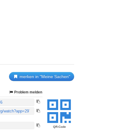
merken in "Meine Sachen"
Problem melden
QR-Code