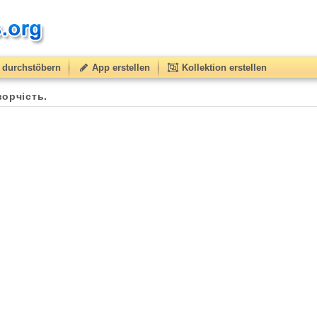
durchstöbern
App erstellen
Kollektion erstellen
to
50
) based on
1
ratings.
ворчість.