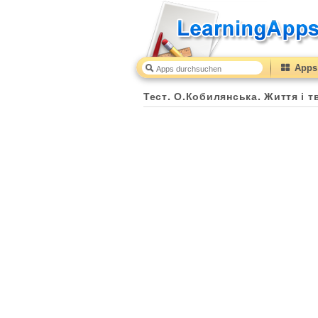
Apps 
Тест. О.Кобилянська. Життя і творчість.
50
(from
10
Тест. О.Кобилянська. Життя і т