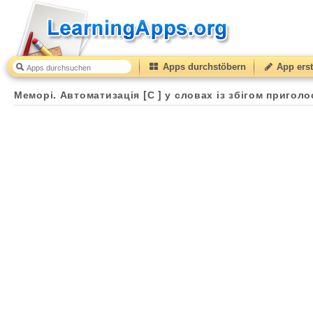
Apps durchstöbern
App erst
Меморі. Автоматизація [С ] у словах із збігом пригол