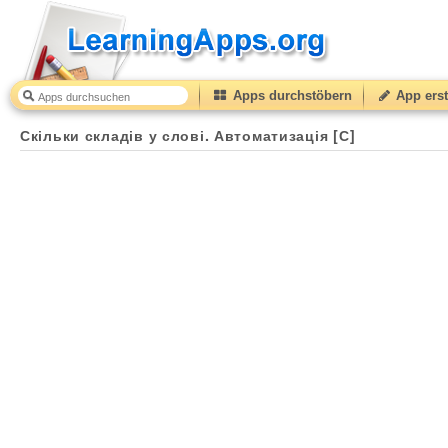
Apps durchstöbern
App erst
Скільки складів у слові. Автоматизація [С]