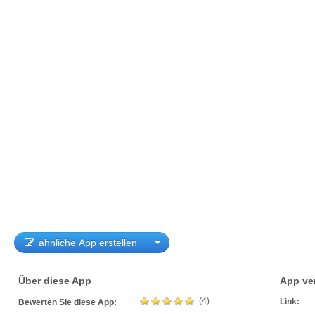
ähnliche App erstellen
Über diese App
App ve
(4)
Link:
Bewerten Sie diese App: