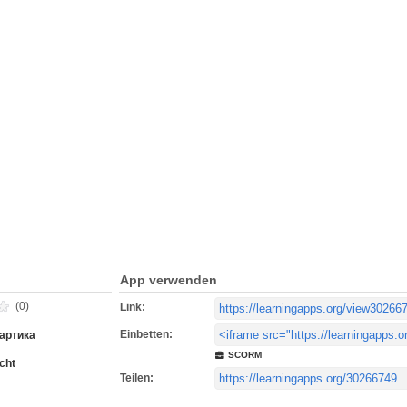
App verwenden
(0)
Link:
Einbetten:
артика
SCORM
cht
Teilen: