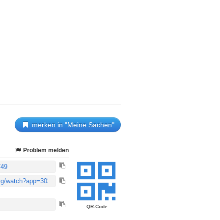
merken in "Meine Sachen"
Problem melden
QR-Code