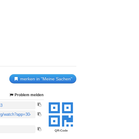
merken in "Meine Sachen"
Problem melden
QR-Code