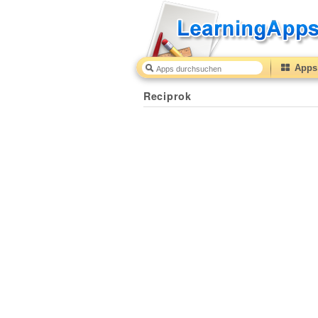
Apps 
Reciprok