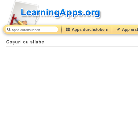
Apps durchstöbern
App erst
Coșuri cu silabe