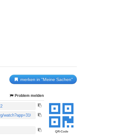
merken in "Meine Sachen"
Problem melden
QR-Code