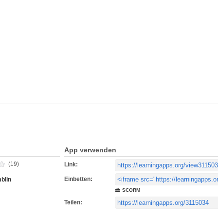
App verwenden
(19)
Link:
Einbetten:
blin
SCORM
Teilen: