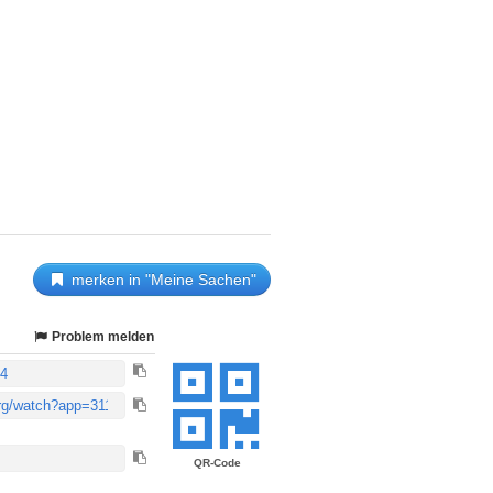
merken in "Meine Sachen"
Problem melden
QR-Code