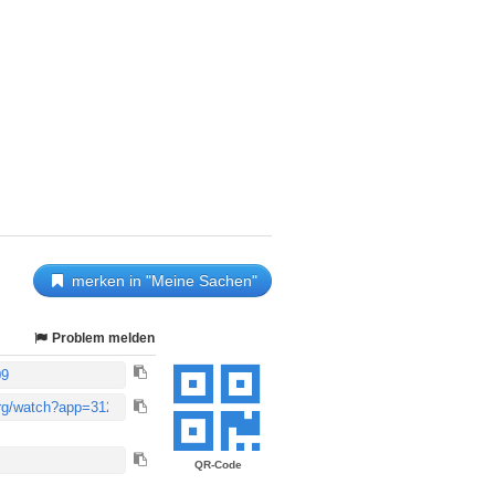
merken in "Meine Sachen"
Problem melden
QR-Code