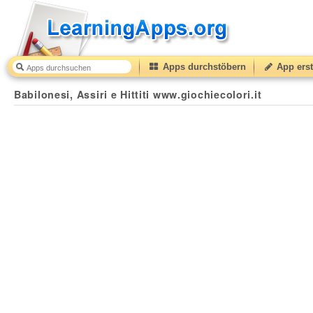
Apps durchstöbern
App erst
Babilonesi, Assiri e Hittiti www.giochiecolori.it
40
(from
Babilonesi, Assiri e Hittiti www.giochiecolori.it