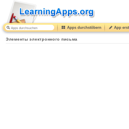
Apps durchstöbern
App erst
Элементы электронного письма