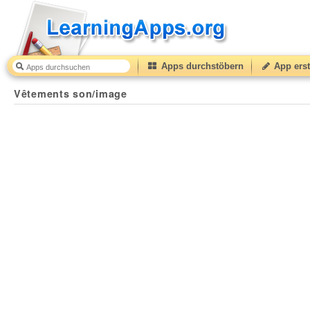
Apps durchstöbern
App erst
Vêtements son/image
40
(from
10
to
50
) based on
4
ra
Vêtements son/image