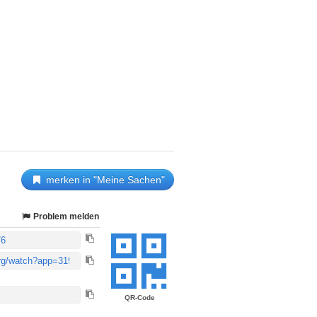
merken in "Meine Sachen"
Problem melden
QR-Code