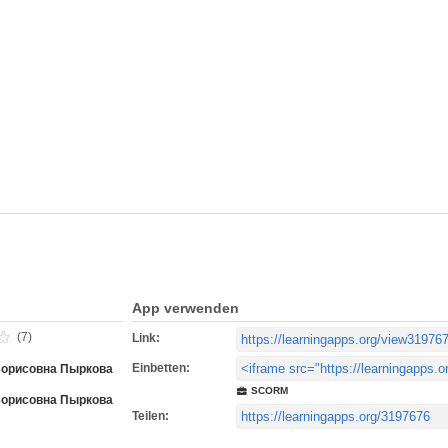
App verwenden
(7)
Link:
Einbetten:
орисовна Пыркова
SCORM
орисовна Пыркова
Teilen: