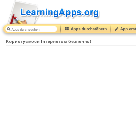
Apps durchstöbern
App erst
Користуємося Інтернетом безпечно!