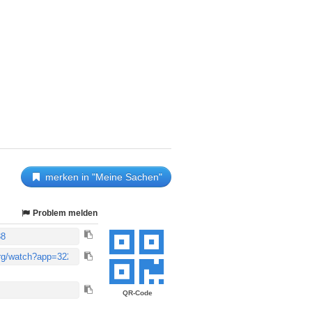
merken in "Meine Sachen"
Problem melden
QR-Code