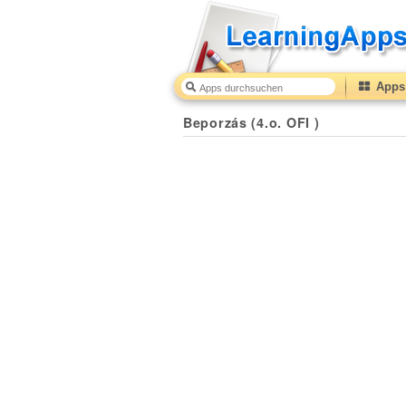
Apps 
Beporzás (4.o. OFI )