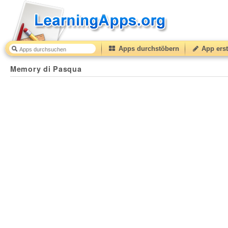
Apps durchstöbern
App erst
Memory di Pasqua
50
(from
10
to
50
) based on
1
ratin
Memory di Pasqua