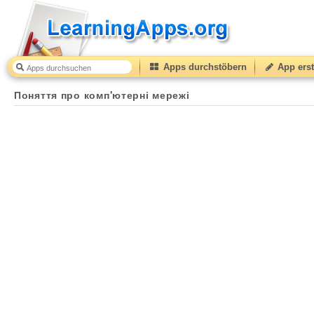
Apps durchstöbern
App erst
Поняття про комп'ютерні мережі