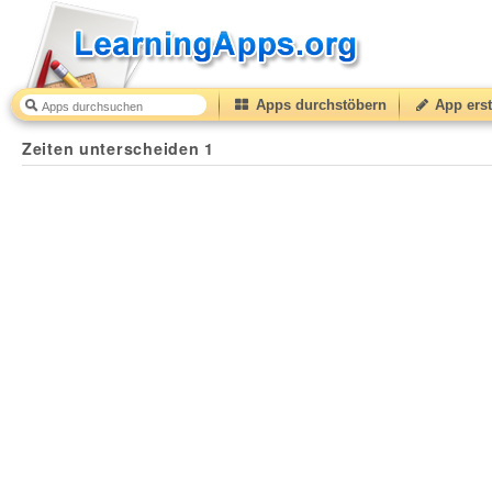
Apps durchstöbern
App erst
Zeiten unterscheiden 1
34
(from
10
to
50
) based on
8
r
Zeiten unterscheiden 1