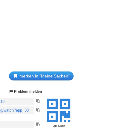
merken in "Meine Sachen"
Problem melden
QR-Code