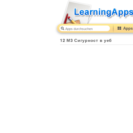
Apps 
12 М3 Сигурност в уеб