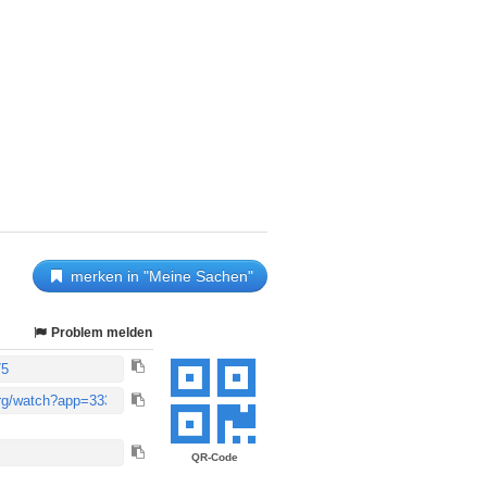
merken in "Meine Sachen"
Problem melden
QR-Code