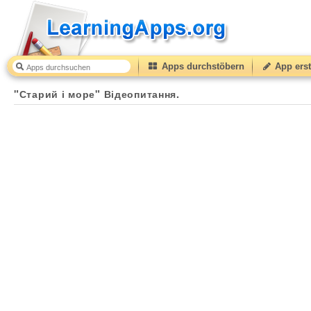
Apps durchstöbern
App erst
"Старий і море" Відеопитання.