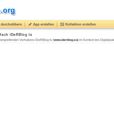
durchstöbern
App erstellen
Kollektion erstellen
fach IDeRBlog ts
ergreifenden Vorhabens IDeRBlog ts (
www.iderblog.eu)
im Kontext des Digitalpakt