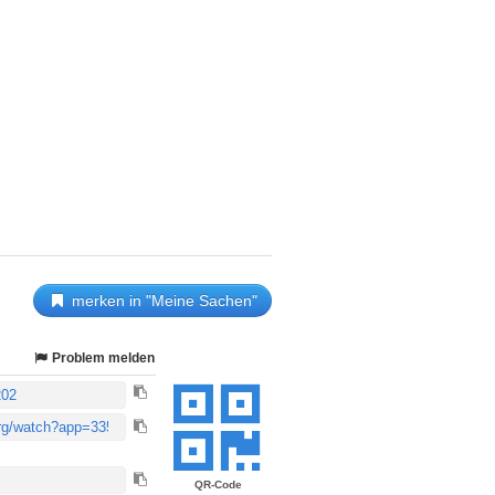
merken in "Meine Sachen"
Problem melden
QR-Code