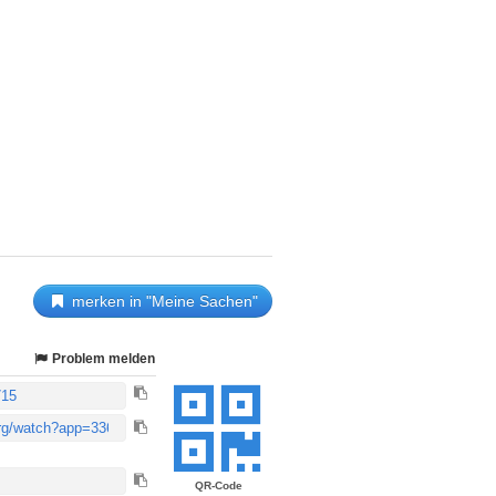
merken in "Meine Sachen"
Problem melden
QR-Code