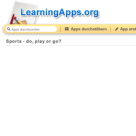
Apps durchstöbern
App erst
Sports - do, play or go?
40
(from
10
to
50
) based on
1
r
Sports - do, play or go?