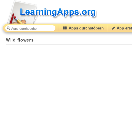
Apps durchstöbern
App erst
Wild flowers