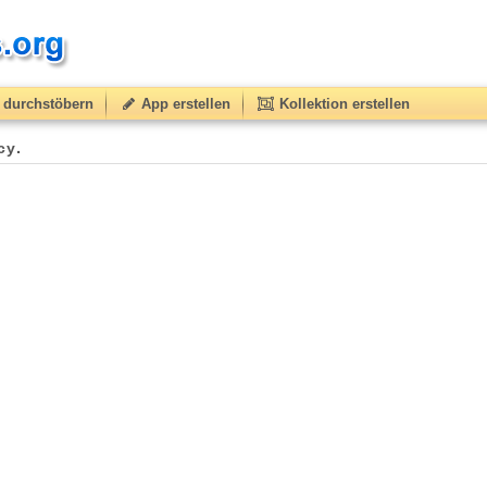
durchstöbern
App erstellen
Kollektion erstellen
су.