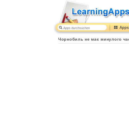
Apps 
Чорнобиль не має минулого ча