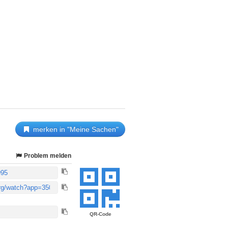
merken in "Meine Sachen"
Problem melden
QR-Code