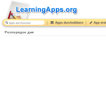
Apps durchstöbern
App erst
Розпорядок дня