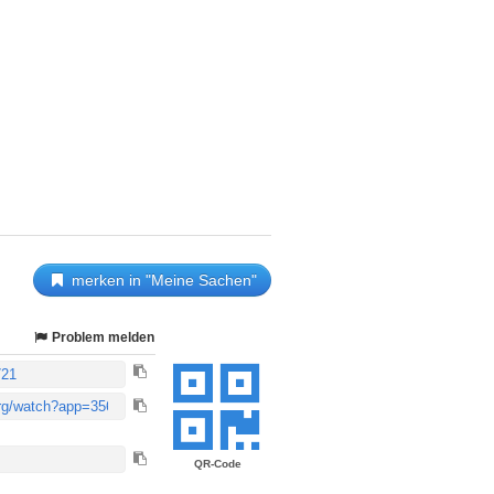
merken in "Meine Sachen"
Problem melden
QR-Code