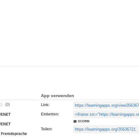
App verwenden
(0)
Link:
Einbetten:
UENET
SCORM
UENET
Teilen:
s Fremdsprache