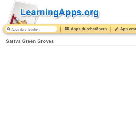
Apps durchstöbern
App erst
Sattva Green Groves