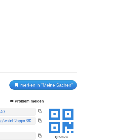
merken in "Meine Sachen"
Problem melden
QR-Code