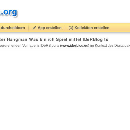
durchstöbern
App erstellen
Kollektion erstellen
r Hangman Was bin ich Spiel mittel IDeRBlog ts
ergreifenden Vorhabens IDeRBlog ts (
www.iderblog.eu)
im Kontext des Digitalpakt