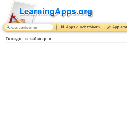
Apps durchstöbern
App erst
Городок в табакерке