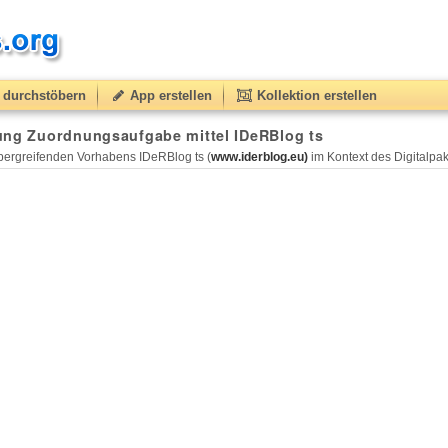
durchstöbern
App erstellen
Kollektion erstellen
ung Zuordnungsaufgabe mittel IDeRBlog ts
ergreifenden Vorhabens IDeRBlog ts (
www.iderblog.eu)
im Kontext des Digitalpakt