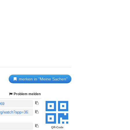
merken in "Meine Sachen"
Problem melden
QR-Code