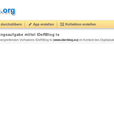
durchstöbern
App erstellen
Kollektion erstellen
ngsaufgabe mittel IDeRBlog ts
ergreifenden Vorhabens IDeRBlog ts (
www.iderblog.eu)
im Kontext des Digitalpakt