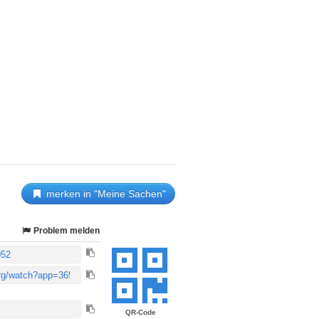
merken in "Meine Sachen"
Problem melden
QR-Code