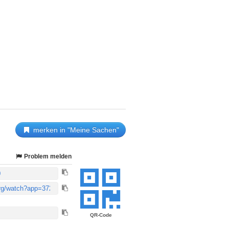
merken in "Meine Sachen"
Problem melden
QR-Code