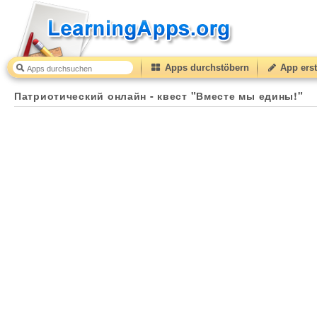
Apps durchstöbern
App erst
Патриотический онлайн - квест "Вместе мы едины!"