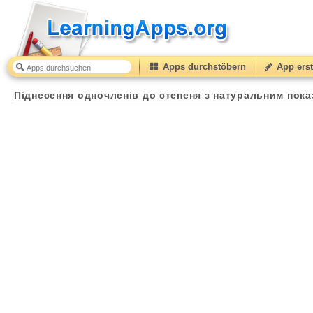
Apps durchstöbern
App erst
Піднесення одночленів до степеня з натуральним показником
Піднесення одночленів до степеня з натуральним пок