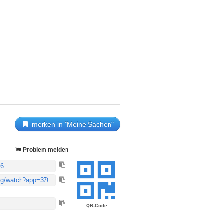
merken in "Meine Sachen"
Problem melden
QR-Code