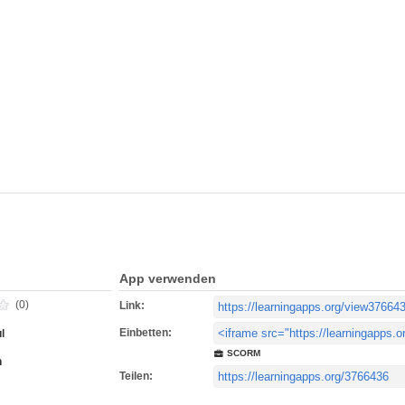
App verwenden
(0)
Link:
Einbetten:
l
SCORM
h
Teilen: