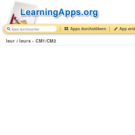
Apps durchstöbern
App erst
leur / leurs - CM1/CM2
30
(from
10
to
50
) based on
1
r
leur / leurs - CM1/CM2