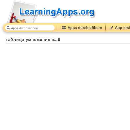
Apps durchstöbern
App erst
таблица умножения на 9