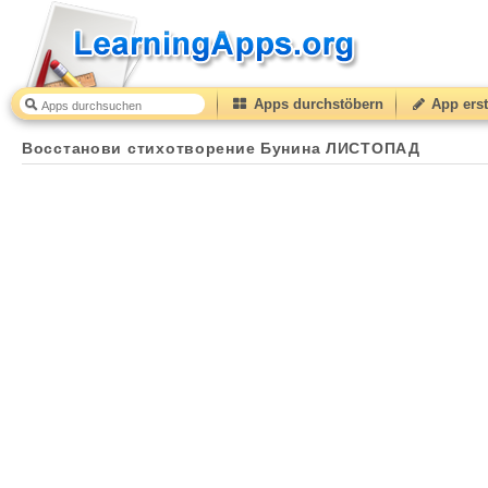
Apps durchstöbern
App erst
Восстанови стихотворение Бунина ЛИСТОПАД