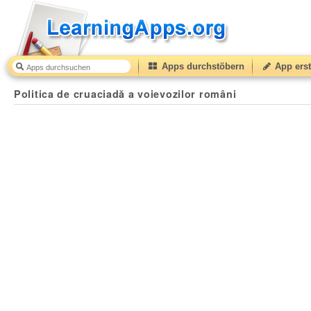
Apps durchstöbern
App erst
Politica de cruaciadă a voievozilor români