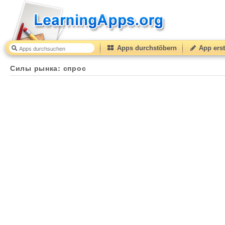
Apps durchstöbern
App erst
Силы рынка: спрос
30
(from
10
to
50
) based on
1
rati
Силы рынка: спрос