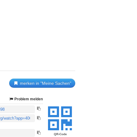
merken in "Meine Sachen"
Problem melden
QR-Code