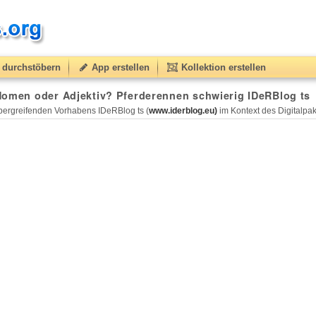
durchstöbern
App erstellen
Kollektion erstellen
Nomen oder Adjektiv? Pferderennen schwierig IDeRBlog ts
ergreifenden Vorhabens IDeRBlog ts (
www.iderblog.eu)
im Kontext des Digitalpakt