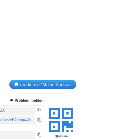
merken in "Meine Sachen"
Problem melden
QR-Code