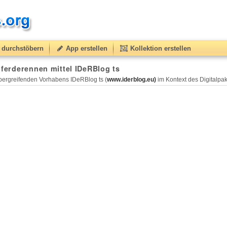
durchstöbern
App erstellen
Kollektion erstellen
Pferderennen mittel IDeRBlog ts
ergreifenden Vorhabens IDeRBlog ts (
www.iderblog.eu)
im Kontext des Digitalpakt